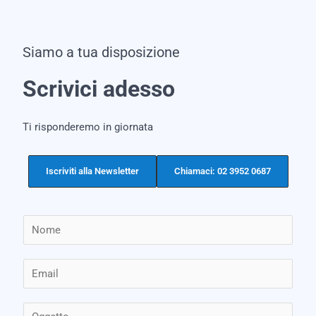
Siamo a tua disposizione
Scrivici adesso
Ti risponderemo in giornata
Iscriviti alla Newsletter
Chiamaci: 02 3952 0687
N
o
m
E
e
m
*
a
O